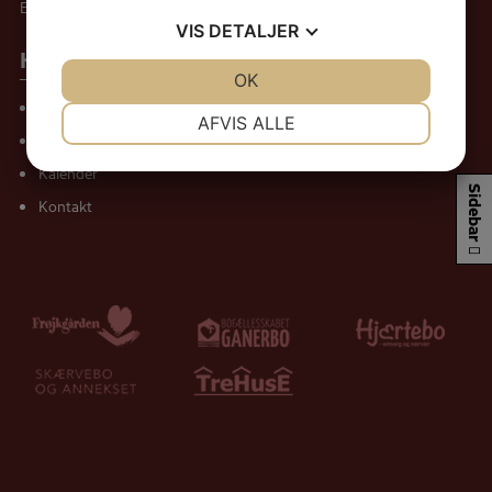
E-mail:
Send sikker mail her
VIS
DETALJER
Hurtige genveje
JA
NEJ
OK
JA
NEJ
Om os
NØDVENDIGE
PRÆFERENCER
AFVIS ALLE
Nyheder
JA
NEJ
JA
NEJ
Kalender
MARKETING
STATISTIK
Sidebar
Kontakt