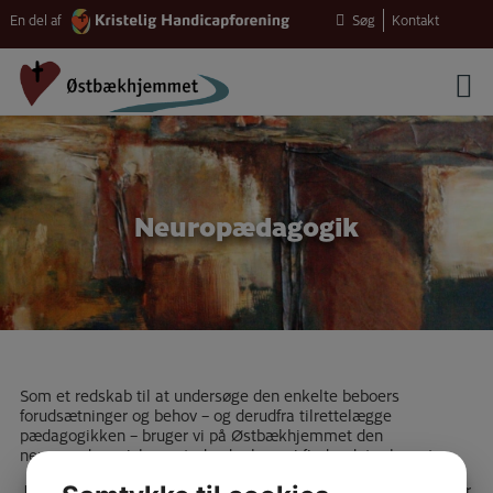
Hop
Søg
Kontakt
En del af
til
indholdet
Neuropædagogik
Som et redskab til at undersøge den enkelte beboers
forudsætninger og behov – og derudfra tilrettelægge
pædagogikken – bruger vi på Østbækhjemmet den
neuropædagogiske metode, der hvor vi finder det relevant.
Neuropædagogik
er en grundig analyse af intakte funktioner