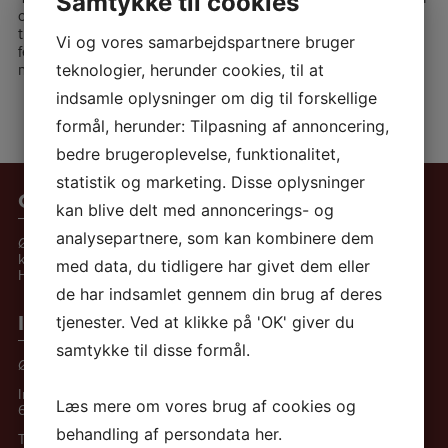
Samtykke til cookies
og fejlfunktioner i hjernen. På baggrund af denne analyse
tilrettelægger vi en pædagogik, der kompenserer for
Vi og vores samarbejdspartnere bruger
fejlfunktioner og søger at udvikle de intakte funktioner. Se
mere på
www.neuropaedagogik.dk
teknologier, herunder cookies, til at
indsamle oplysninger om dig til forskellige
formål, herunder: Tilpasning af annoncering,
bedre brugeroplevelse, funktionalitet,
statistik og marketing. Disse oplysninger
Om Østbækhjemmet
kan blive delt med annoncerings- og
analysepartnere, som kan kombinere dem
Østbækhjemmet blev etableret af frivillige
kræfter i 1983 – som det første af Kristelig
med data, du tidligere har givet dem eller
Handicapforenings hjem.
de har indsamlet gennem din brug af deres
Informationer
tjenester. Ved at klikke på 'OK' giver du
samtykke til disse formål.
Østbækhjemmet
Industrivej 19
Læs mere om vores brug af cookies og
6870 Ølgod
behandling af persondata
her
.
Tlf.:
+45 75 24 59 47