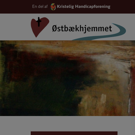
Hop
En del af
til
indholdet