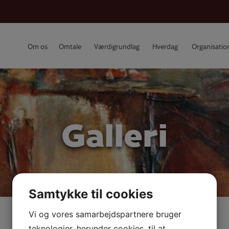
Om os
Omtale
Værdigrundlag
Hverdag
Organisatio
Galleri
Samtykke til cookies
Vi og vores samarbejdspartnere bruger
teknologier, herunder cookies, til at