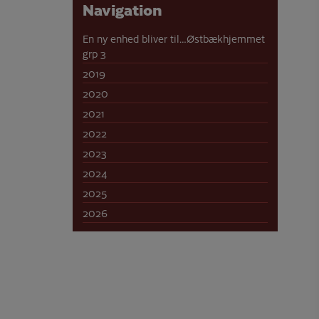
Navigation
En ny enhed bliver til…Østbækhjemmet
grp 3
2019
2020
2021
2022
2023
2024
2025
2026