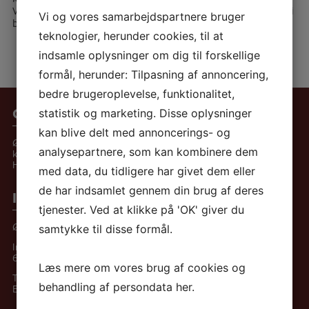
Via værkstedet er nogle beboere også deltidsbeskæftiget ude i
Vi og vores samarbejdspartnere bruger
byen.
teknologier, herunder cookies, til at
indsamle oplysninger om dig til forskellige
formål, herunder: Tilpasning af annoncering,
bedre brugeroplevelse, funktionalitet,
Om Østbækhjemmet
statistik og marketing. Disse oplysninger
kan blive delt med annoncerings- og
Østbækhjemmet blev etableret af frivillige
analysepartnere, som kan kombinere dem
kræfter i 1983 – som det første af Kristelig
Handicapforenings hjem.
med data, du tidligere har givet dem eller
de har indsamlet gennem din brug af deres
Informationer
tjenester. Ved at klikke på 'OK' giver du
Østbækhjemmet
samtykke til disse formål.
Industrivej 19
6870 Ølgod
Læs mere om vores brug af cookies og
Tlf.:
+45 75 24 59 47
behandling af persondata
her
.
E-mail:
Send sikker mail her