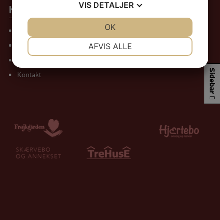
VIS
DETALJER
Hurtige genveje
JA
NEJ
OK
JA
NEJ
Om os
NØDVENDIGE
PRÆFERENCER
Nyheder
AFVIS ALLE
Kalender
JA
NEJ
JA
NEJ
Sidebar
Kontakt
MARKETING
STATISTIK