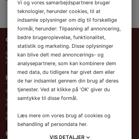
Vi og vores samarbejdspartnere bruger
teknologier, herunder cookies, til at
indsamle oplysninger om dig til forskellige
formål, herunder: Tilpasning af annoncering,
bedre brugeroplevelse, funktionalitet,
Om Østbækhjemmet
statistik og marketing. Disse oplysninger
Østbækhjemmet blev etableret af frivillige
kan blive delt med annoncerings- og
kræfter i 1983 – som det første af Kristelig
Handicapforenings hjem.
analysepartnere, som kan kombinere dem
med data, du tidligere har givet dem eller
Informationer
de har indsamlet gennem din brug af deres
tjenester. Ved at klikke på 'OK' giver du
Østbækhjemmet
samtykke til disse formål.
Industrivej 19
6870 Ølgod
Tlf.:
+45 75 24 59 47
Læs mere om vores brug af cookies og
E-mail:
Send sikker mail her
behandling af persondata
her
.
Hurtige genveje
VIS
DETALJER