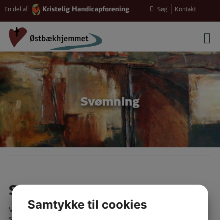
Hop
Søg
Kontakt
En del af
til
indholdet
Svømning
Svømning
Samtykke til cookies
Vi tager til Tarm svømmehal og hygger i vandet, med
svømmeture og vandleg.