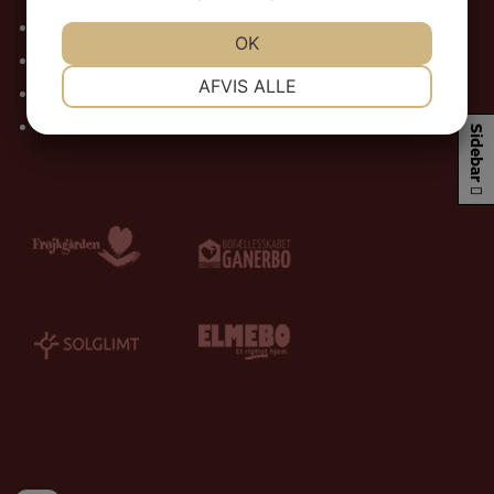
Om os
JA
NEJ
OK
JA
NEJ
Nyheder
NØDVENDIGE
PRÆFERENCER
AFVIS ALLE
Kalender
JA
NEJ
JA
NEJ
Kontakt
Sidebar
MARKETING
STATISTIK